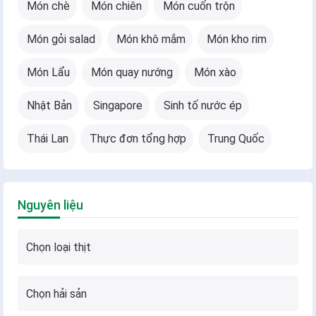
Món chè
Món chiên
Món cuốn trộn
Món gỏi salad
Món khô mắm
Món kho rim
Món Lẩu
Món quay nướng
Món xào
Nhật Bản
Singapore
Sinh tố nước ép
Thái Lan
Thực đơn tổng hợp
Trung Quốc
Nguyên liệu