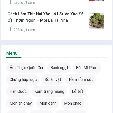
295 lượt xem
Cách Làm Thịt Nai Xào Lá Lốt Và Xào Sả
Ớt Thơm Ngon – Mới Lạ Tại Nhà
293 lượt xem
Menu
Ẩm Thực Quốc Gia
Bánh ngọt
Bún Mì Phở…
Chưng hấp luộc
Đồ ăn vặt
Hầm tiềm sốt
Hàn Quốc
Kem tráng miệng
Lễ tết
Món ăn chay
Món canh
Món cháo