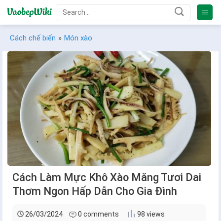
Bỏ
qua
nội
Cách chế biến
»
Món xào
dung
Cách Làm Mực Khô Xào Măng Tươi Dai
Thơm Ngon Hấp Dẫn Cho Gia Đình
26/03/2024
0 comments
98 views