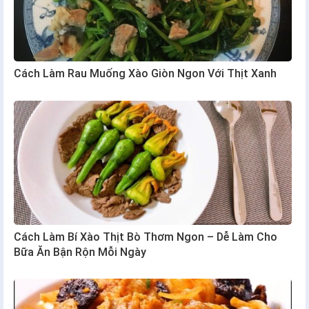
Cách Làm Rau Muống Xào Giòn Ngon Với Thịt Xanh
Cách Làm Bí Xào Thịt Bò Thơm Ngon – Dễ Làm Cho
Bữa Ăn Bận Rộn Mỗi Ngày