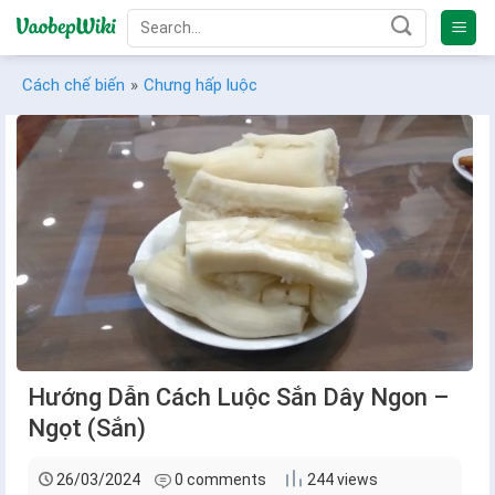
Bỏ
qua
nội
Cách chế biến
»
Chưng hấp luộc
dung
Hướng Dẫn Cách Luộc Sắn Dây Ngon –
Ngọt (Sắn)
26/03/2024
0 comments
244 views