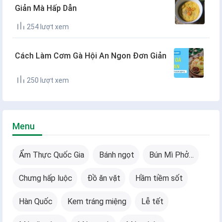
Giản Mà Hấp Dẫn
254 lượt xem
Cách Làm Cơm Gà Hội An Ngon Đơn Giản
250 lượt xem
Menu
Ẩm Thực Quốc Gia
Bánh ngọt
Bún Mì Phở…
Chưng hấp luộc
Đồ ăn vặt
Hầm tiềm sốt
Hàn Quốc
Kem tráng miệng
Lễ tết