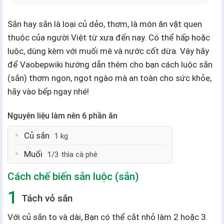
Sắn hay sắn là loại củ dẻo, thơm, là món ăn vặt quen
thuộc của người Việt từ xưa đến nay. Có thể hấp hoặc
luộc, dùng kèm với muối mè và nước cốt dừa. Vậy hãy
để Vaobepwiki hướng dẫn thêm cho bạn cách luộc sắn
(sắn) thơm ngon, ngọt ngào mà an toàn cho sức khỏe,
hãy vào bếp ngay nhé!
Nguyên liệu làm nên
6 phần ăn
Củ sắn
1 kg
Muối
1/3 thìa cà phê
Cách chế biến sắn luộc (sắn)
Tách vỏ sắn
Với củ sắn to và dài, Bạn có thể cắt nhỏ làm 2 hoặc 3.