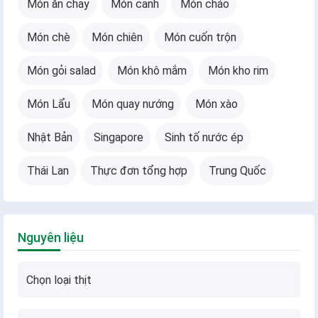
Món ăn chay
Món canh
Món cháo
Món chè
Món chiên
Món cuốn trộn
Món gỏi salad
Món khô mắm
Món kho rim
Món Lẩu
Món quay nướng
Món xào
Nhật Bản
Singapore
Sinh tố nước ép
Thái Lan
Thực đơn tổng hợp
Trung Quốc
Nguyên liệu