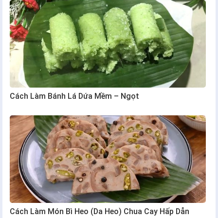
Cách Làm Bánh Lá Dứa Mềm – Ngọt
Cách Làm Món Bì Heo (Da Heo) Chua Cay Hấp Dẫn