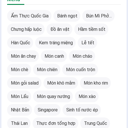
Ẩm Thực Quốc Gia
Bánh ngọt
Bún Mì Phở…
Chưng hấp luộc
Đồ ăn vặt
Hầm tiềm sốt
Hàn Quốc
Kem tráng miệng
Lễ tết
Món ăn chay
Món canh
Món cháo
Món chè
Món chiên
Món cuốn trộn
Món gỏi salad
Món khô mắm
Món kho rim
Món Lẩu
Món quay nướng
Món xào
Nhật Bản
Singapore
Sinh tố nước ép
Thái Lan
Thực đơn tổng hợp
Trung Quốc