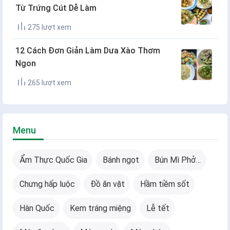
Từ Trứng Cút Dễ Làm
275 lượt xem
12 Cách Đơn Giản Làm Dưa Xào Thơm
Ngon
265 lượt xem
Menu
Ẩm Thực Quốc Gia
Bánh ngọt
Bún Mì Phở…
Chưng hấp luộc
Đồ ăn vặt
Hầm tiềm sốt
Hàn Quốc
Kem tráng miệng
Lễ tết