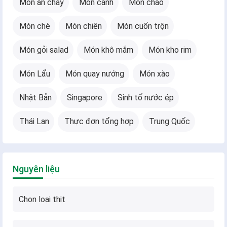
Món ăn chay
Món canh
Món cháo
Món chè
Món chiên
Món cuốn trộn
Món gỏi salad
Món khô mắm
Món kho rim
Món Lẩu
Món quay nướng
Món xào
Nhật Bản
Singapore
Sinh tố nước ép
Thái Lan
Thực đơn tổng hợp
Trung Quốc
Nguyên liệu