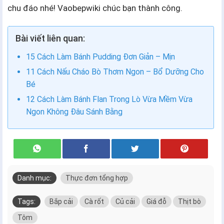
chu đáo nhé! Vaobepwiki chúc bạn thành công.
Bài viết liên quan:
15 Cách Làm Bánh Pudding Đơn Giản – Mịn
11 Cách Nấu Cháo Bò Thơm Ngon – Bổ Dưỡng Cho
Bé
12 Cách Làm Bánh Flan Trong Lò Vừa Mềm Vừa
Ngon Không Đâu Sánh Bằng
Danh mục:
Thực đơn tổng hợp
Tags:
Bắp cải
Cà rốt
Củ cải
Giá đỗ
Thịt bò
Tôm