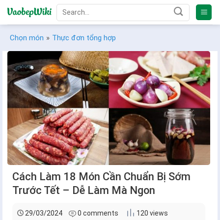
Bỏ
qua
nội
Chọn món
»
Thực đơn tổng hợp
dung
Cách Làm 18 Món Cần Chuẩn Bị Sớm
Trước Tết – Dễ Làm Mà Ngon
29/03/2024
0 comments
120 views