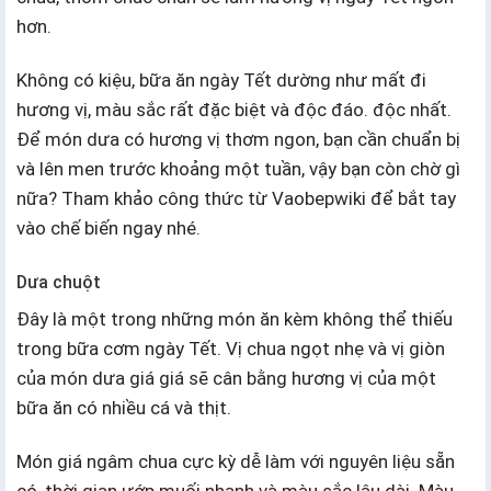
hơn.
Không có kiệu, bữa ăn ngày Tết dường như mất đi
hương vị, màu sắc rất đặc biệt và độc đáo. độc nhất.
Để món dưa có hương vị thơm ngon, bạn cần chuẩn bị
và lên men trước khoảng một tuần, vậy bạn còn chờ gì
nữa? Tham khảo công thức từ Vaobepwiki để bắt tay
vào chế biến ngay nhé.
Dưa chuột
Đây là một trong những món ăn kèm không thể thiếu
trong bữa cơm ngày Tết. Vị chua ngọt nhẹ và vị giòn
của món dưa giá giá sẽ cân bằng hương vị của một
bữa ăn có nhiều cá và thịt.
Món giá ngâm chua cực kỳ dễ làm với nguyên liệu sẵn
có, thời gian ướp muối nhanh và màu sắc lâu dài. Màu