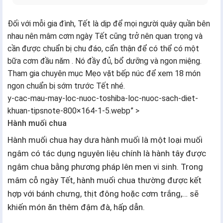
Đối với mỗi gia đình, Tết là dịp để mọi người quây quần bên
nhau nên mâm cơm ngày Tết cũng trở nên quan trọng và
cần được chuẩn bị chu đáo, cẩn thận để có thể có một
bữa cơm đầu năm . Nó đầy đủ, bổ dưỡng và ngon miệng.
Tham gia chuyên mục Mẹo vặt bếp núc để xem 18 món
ngon chuẩn bị sớm trước Tết nhé.
y-cac-mau-may-loc-nuoc-toshiba-loc-nuoc-sach-diet-
khuan-tipsnote-800×164-1-5.webp” >
Hành muối chua
Hành muối chua hay dưa hành muối là một loại muối
ngâm có tác dụng nguyên liệu chính là hành tây được
ngâm chua bằng phương pháp lên men vi sinh. Trong
mâm cỗ ngày Tết, hành muối chua thường được kết
hợp với bánh chưng, thịt đông hoặc cơm trắng,… sẽ
khiến món ăn thêm đậm đà, hấp dẫn.