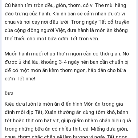
Củ hành tím tròn đều, giòn, thơm, có vị The mùi hăng
đặc trưng của hành. Khi ăn bạn sẽ cảm nhận được vị
chua và hơi cay nơi đầu lưỡi. Trong ngày Tết cổ truyền
của cộng đồng người Việt, dưa hành là món ăn không
thể thiếu cho một bữa cơm Tết trọn vẹn.
Muốn hành muối chua thơm ngon cần có thời gian. Nó
được ủ khá lâu, khoảng 3-4 ngày nên bạn cần chuẩn bị
để có một món ăn kèm thơm ngon, hấp dẫn cho bữa
cơm Tết nhé!
Dưa
Kiệu dưa luôn là món ăn điển hình Món ăn trong gia
đình mỗi dịp Tết, Xuân thường ăn cùng tôm khô, bánh
tét hoặc thịt om hạt vịt, giúp giảm nhàm chán hiệu quả
trong những bữa ăn có nhiều thịt, cá. Miếng dưa giòn,
chua, thơm chắc chắn sẽ làm hương vị ngày Tết ngon