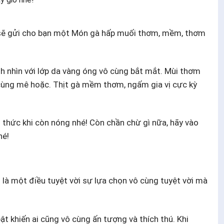
 sẽ gửi cho bạn một Món gà hấp muối thơm, mềm, thơm
h nhìn với lớp da vàng óng vô cùng bắt mắt. Mùi thơm
ô cùng mê hoặc. Thịt gà mềm thơm, ngấm gia vị cực kỳ
thức khi còn nóng nhé! Còn chần chừ gì nữa, hãy vào
hé!
à một điều tuyệt vời sự lựa chọn vô cùng tuyệt vời mà
t khiến ai cũng vô cùng ấn tượng và thích thú. Khi