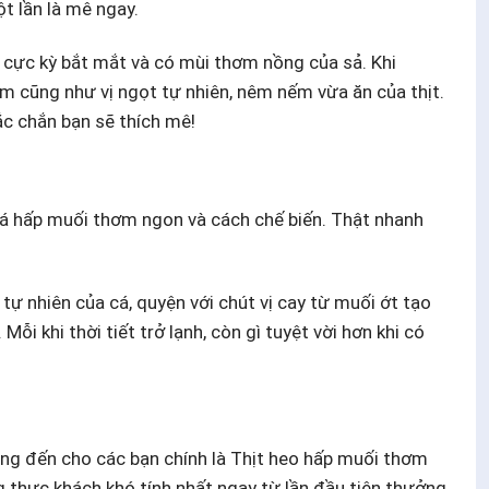
t lần là mê ngay.
, cực kỳ bắt mắt và có mùi thơm nồng của sả. Khi
cũng như vị ngọt tự nhiên, nêm nếm vừa ăn của thịt.
c chắn bạn sẽ thích mê!
cá hấp muối thơm ngon và cách chế biến. Thật nhanh
tự nhiên của cá, quyện với chút vị cay từ muối ớt tạo
Mỗi khi thời tiết trở lạnh, còn gì tuyệt vời hơn khi có
 đến cho các bạn chính là Thịt heo hấp muối thơm
 thực khách khó tính nhất ngay từ lần đầu tiên thưởng