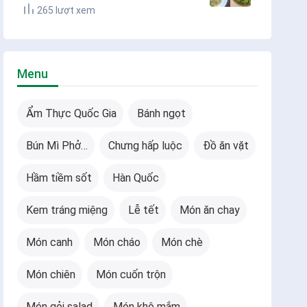
265 lượt xem
Menu
Ẩm Thực Quốc Gia
Bánh ngọt
Bún Mì Phở…
Chưng hấp luộc
Đồ ăn vặt
Hầm tiềm sốt
Hàn Quốc
Kem tráng miệng
Lễ tết
Món ăn chay
Món canh
Món cháo
Món chè
Món chiên
Món cuốn trộn
Món gỏi salad
Món khô mắm