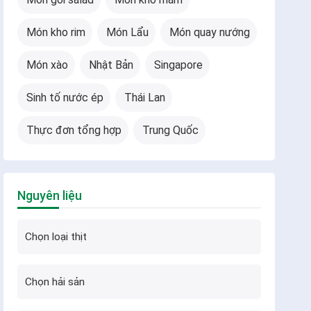
Món kho rim
Món Lẩu
Món quay nướng
Món xào
Nhật Bản
Singapore
Sinh tố nước ép
Thái Lan
Thực đơn tổng hợp
Trung Quốc
Nguyên liệu