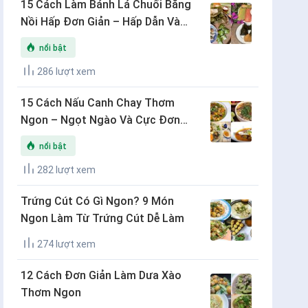
15 Cách Làm Bánh Lá Chuối Bằng
Nồi Hấp Đơn Giản – Hấp Dẫn Và
Thơm Ngon
nổi bật
286 lượt xem
15 Cách Nấu Canh Chay Thơm
Ngon – Ngọt Ngào Và Cực Đơn
Giản
nổi bật
282 lượt xem
Trứng Cút Có Gì Ngon? 9 Món
Ngon Làm Từ Trứng Cút Dễ Làm
274 lượt xem
12 Cách Đơn Giản Làm Dưa Xào
Thơm Ngon