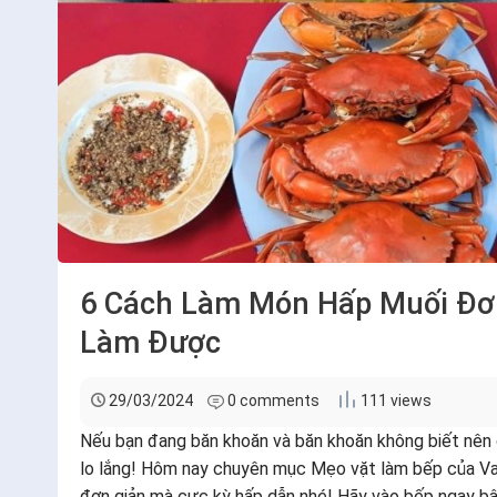
6 Cách Làm Món Hấp Muối Đơ
Làm Được
29/03/2024
0 comments
111 views
Nếu bạn đang băn khoăn và băn khoăn không biết nên c
lo lắng! Hôm nay chuyên mục Mẹo vặt làm bếp của Vao
đơn giản mà cực kỳ hấp dẫn nhé! Hãy vào bếp ngay bâ