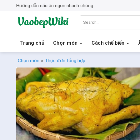
Bỏ
Hướng dẫn nấu ăn ngon nhanh chóng
qua
nội
dung
Trang chủ
Chọn món
Cách chế biến
Chọn món
»
Thực đơn tổng hợp