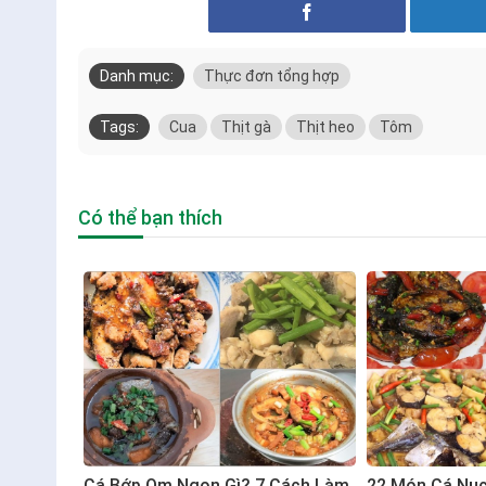
Danh mục:
Thực đơn tổng hợp
Tags:
Cua
Thịt gà
Thịt heo
Tôm
Có thể bạn thích
Cá Bớp Om Ngon Gì? 7 Cách Làm
22 Món Cá Nụ