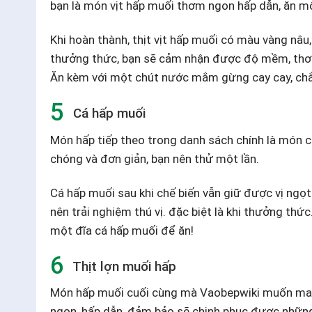
bạn là món vịt hấp muối thơm ngon hấp dẫn, ăn mộ
Khi hoàn thành, thịt vịt hấp muối có màu vàng nâu
thưởng thức, bạn sẽ cảm nhận được độ mềm, thơm 
Ăn kèm với một chút nước mắm gừng cay cay, chắ
Cá hấp muối
Món hấp tiếp theo trong danh sách chính là món 
chóng và đơn giản, bạn nên thử một lần.
Cá hấp muối sau khi chế biến vẫn giữ được vị ngọt 
nên trải nghiệm thú vị. đặc biệt là khi thưởng thức. 
một đĩa cá hấp muối để ăn!
Thịt lợn muối hấp
Món hấp muối cuối cùng mà Vaobepwiki muốn mang
ngon, hấp dẫn, đảm bảo sẽ chinh phục được những