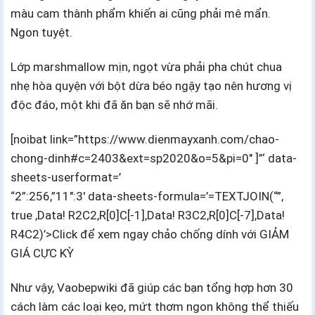
màu cam thành phẩm khiến ai cũng phải mê mẩn.
Ngon tuyệt.
Lớp marshmallow mịn, ngọt vừa phải pha chút chua
nhẹ hòa quyện với bột dừa béo ngậy tạo nên hương vị
độc đáo, một khi đã ăn bạn sẽ nhớ mãi.
[noibat link=”https://www.dienmayxanh.com/chao-
chong-dinh#c=2403&ext=sp2020&o=5&pi=0″ ]”‘ data-
sheets-userformat=’
“2”:256,”11″:3′ data-sheets-formula=’=TEXTJOIN(“”,
true ,Data! R2C2,R[0]C[-1],Data! R3C2,R[0]C[-7],Data!
R4C2)’>Click để xem ngay chảo chống dính với GIẢM
GIÁ CỰC KỲ
Như vậy, Vaobepwiki đã giúp các bạn tổng hợp hơn 30
cách làm các loại kẹo, mứt thơm ngon không thể thiếu