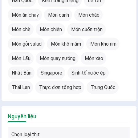
Hàn Quốc
Kem tráng miệng
Lễ tết
Món ăn chay
Món canh
Món cháo
Món chè
Món chiên
Món cuốn trộn
Món gỏi salad
Món khô mắm
Món kho rim
Món Lẩu
Món quay nướng
Món xào
Nhật Bản
Singapore
Sinh tố nước ép
Thái Lan
Thực đơn tổng hợp
Trung Quốc
Nguyên liệu