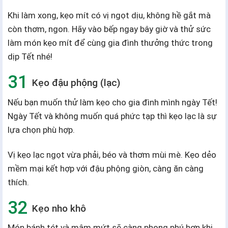
Khi làm xong, kẹo mít có vị ngọt dịu, không hề gắt mà
còn thơm, ngon. Hãy vào bếp ngay bây giờ và thử sức
làm món kẹo mít để cùng gia đình thưởng thức trong
dịp Tết nhé!
Kẹo đậu phộng (lạc)
Nếu bạn muốn thử làm kẹo cho gia đình mình ngày Tết!
Ngày Tết và không muốn quá phức tạp thì kẹo lạc là sự
lựa chọn phù hợp.
Vị kẹo lạc ngọt vừa phải, béo và thơm mùi mè. Kẹo dẻo
mềm mại kết hợp với đậu phộng giòn, càng ăn càng
thích.
Kẹo nho khô
Món bánh tét và mâm mứt sẽ càng phong phú hơn khi