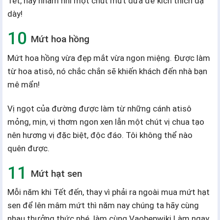
Tết, hãy nhâm nhi một chút mứt dứa để kích thích dạ
dày!
Mứt hoa hồng
Mứt hoa hồng vừa đẹp mắt vừa ngon miệng. Được làm
từ hoa atisô, nó chắc chắn sẽ khiến khách đến nhà bạn
mê mẩn!
Vị ngọt của đường được làm từ những cánh atisô
mỏng, mịn, vị thơm ngon xen lẫn một chút vị chua tạo
nên hương vị đặc biệt, độc đáo. Tôi không thể nào
quên được.
Mứt hạt sen
Mỗi năm khi Tết đến, thay vì phải ra ngoài mua mứt hạt
sen để lên mâm mứt thì năm nay chúng ta hãy cùng
nhau thưởng thức nhé. làm cùng Vaobepwiki Làm ngay