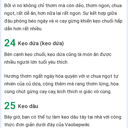
Bởi vì nó không chỉ thơm mà còn dẻo, thơm ngon, chua
ngọt, rất dễ ăn, hơn nữa lại rất ngon. Sự kết hợp giữa
đậu phộng béo ngậy và vị cay gừng khiến kẹo chuối hấp
dẫn hơn rất nhiều.
Kẹo dứa (kẹo dứa)
Bên cạnh kẹo chuối, kẹo dứa cũng là món ăn được
nhiều người lớn tuổi yêu thích .
Hương thơm ngất ngây hòa quyện với vị chua ngọt tự
nhiên của củ dứa, cộng thêm mè rang thơm lừng, hòa
cùng chút gừng cay cay, kích thích vị giác vô cùng.
Kẹo dâu
Bây giờ, bạn có thể tự làm kẹo dâu tây tại nhà với công
thức đơn giản dưới đây của Vaobepwiki.