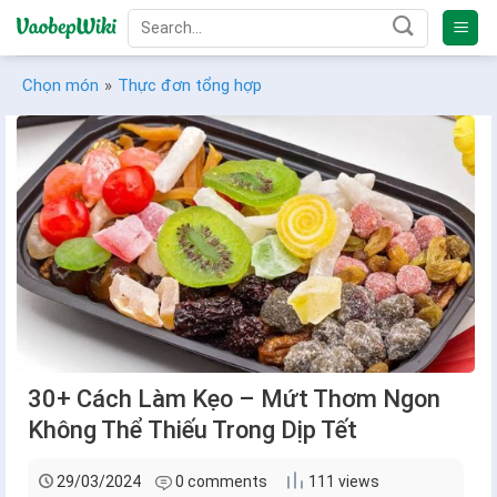
Bỏ
qua
nội
Chọn món
»
Thực đơn tổng hợp
dung
30+ Cách Làm Kẹo – Mứt Thơm Ngon
Không Thể Thiếu Trong Dịp Tết
29/03/2024
0 comments
111 views