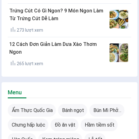
Trứng Cút Có Gì Ngon? 9 Món Ngon Làm
Từ Trứng Cút Dễ Làm
273 lượt xem
12 Cách Đơn Giản Làm Dưa Xào Thơm
Ngon
265 lượt xem
Menu
Ẩm Thực Quốc Gia
Bánh ngọt
Bún Mì Phở…
Chưng hấp luộc
Đồ ăn vặt
Hầm tiềm sốt